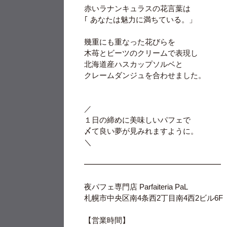
赤いラナンキュラスの花言葉は
｢ あなたは魅力に満ちている。」
幾重にも重なった花びらを
木苺とビーツのクリームで表現し
北海道産ハスカップソルベと
クレームダンジュを合わせました。
⁡／
１日の締めに美味しいパフェで
〆て良い夢が見みれますように。
＼
━━━━━━━━━━━━━━━━━━
⁡夜パフェ専門店 Parfaiteria PaL
札幌市中央区南4条西2丁目南4西2ビル6F
【営業時間】