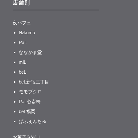
店舗別
夜パフェ
№kuma
PaL
ななかま堂
miL
beL
beL新宿三丁目
モモブクロ
PaL心斎橋
beL福岡
ぱふぇんちゅ
お菓子GAKU