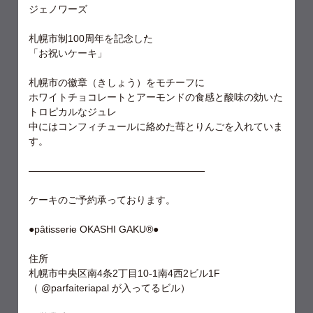
ジェノワーズ
札幌市制100周年を記念した
「お祝いケーキ」
札幌市の徽章（きしょう）をモチーフに
ホワイトチョコレートとアーモンドの食感と酸味の効いた
トロピカルなジュレ
中にはコンフィチュールに絡めた苺とりんごを入れていま
す。
——————————————————
ケーキのご予約承っております。
●pâtisserie OKASHI GAKU®︎●
住所
札幌市中央区南4条2丁目10-1南4西2ビル1F
（ @parfaiteriapal が入ってるビル）