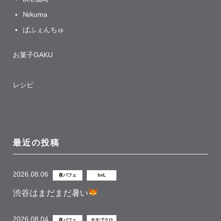
№kuma
ぱふぇんちゅ
お菓子GAKU
レシピ
最近の投稿
2026.08.06
夜パフェ
beL
渋谷はまだまだ暑い
2026.08.04
夜パフェ
モモブクロ