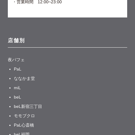
・営業時間 12:00~23:00
店舗別
夜パフェ
PaL
ななかま堂
miL
beL
beL新宿三丁目
モモブクロ
PaL心斎橋
beL福岡