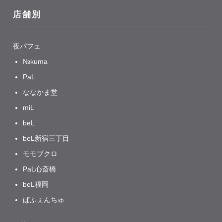
店舗別
夜パフェ
№kuma
PaL
ななかま堂
miL
beL
beL新宿三丁目
モモブクロ
PaL心斎橋
beL福岡
ぱふぇんちゅ