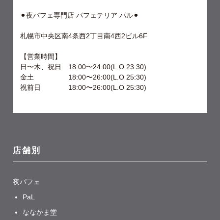
⚫︎夜パフェ専門店 パフェテリア パル⚫︎
札幌市中央区南4条西2丁目南4西2ビル6F
【営業時間】
日〜木、祝日 18:00〜24:00(L.O 23:30)
金土 18:00〜26:00(L.O 25:30)
祝前日 18:00〜26:00(L.O 25:30)
店舗別
夜パフェ
PaL
ななかま堂