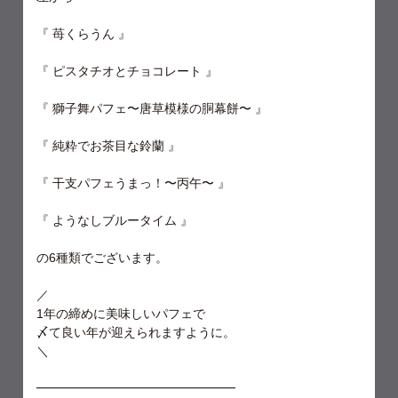
『 苺くらうん 』
『 ピスタチオとチョコレート 』
『 獅子舞パフェ〜唐草模様の胴幕餅〜 』
『 純粋でお茶目な鈴蘭 』
『 干支パフェうまっ！〜丙午〜 』
『 ようなしブルータイム 』
の6種類でございます。
／
1年の締めに美味しいパフェで
〆て良い年が迎えられますように。
＼
━━━━━━━━━━━━━━━━