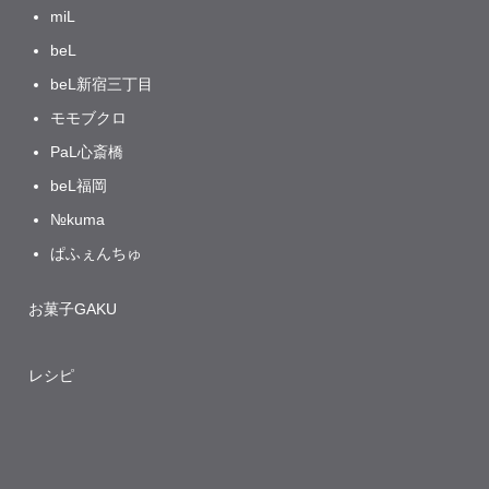
miL
beL
beL新宿三丁目
モモブクロ
PaL心斎橋
beL福岡
№kuma
ぱふぇんちゅ
お菓子GAKU
レシピ