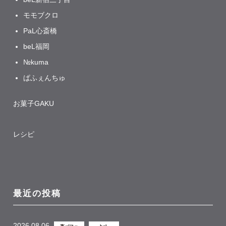
モモブクロ
PaL心斎橋
beL福岡
№kuma
ぱふぇんちゅ
お菓子GAKU
レシピ
最近の投稿
2026.08.06