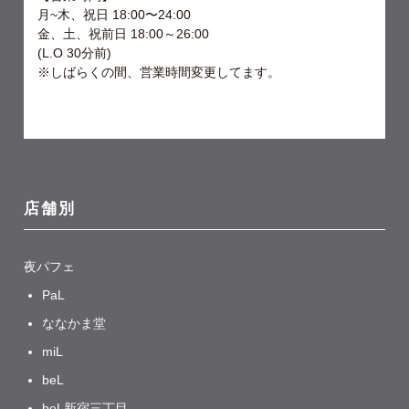
月~木、祝日 18:00〜24:00
金、土、祝前日 18:00～26:00
⁡(L.O 30分前)
※しばらくの間、営業時間変更してます。
店舗別
夜パフェ
PaL
ななかま堂
miL
beL
beL新宿三丁目