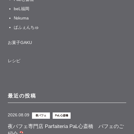
beL福岡
№kuma
ぱふぇんちゅ
お菓子GAKU
レシピ
最近の投稿
2026.08.09
夜パフェ
PaL心斎橋
夜パフェ専門店 Parfaiteria PaL心斎橋 パフェのご
紹介