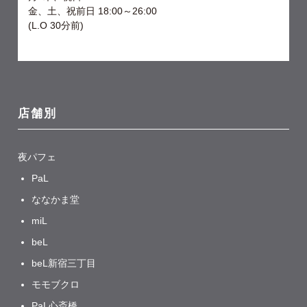
金、土、祝前日 18:00～26:00
⁡(L.O 30分前)
店舗別
夜パフェ
PaL
ななかま堂
miL
beL
beL新宿三丁目
モモブクロ
PaL心斎橋