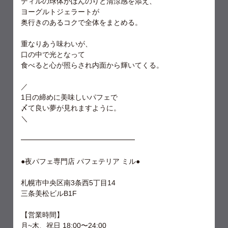
ディルの球体がほんのりと清涼感を添え、
ヨーグルトジェラートが
奥行きのあるコクで全体をまとめる。
重なりあう味わいが、
口の中で光となって
食べると心が照らされ内面から輝いてくる。
／
1日の締めに美味しいパフェで
〆て良い夢が見れますように。
＼
━━━━━━━━━━━━━━━━
●夜パフェ専門店 パフェテリア ミル●
札幌市中央区南3条西5丁目14
三条美松ビルB1F
【営業時間】
月~木、祝日 18:00〜24:00