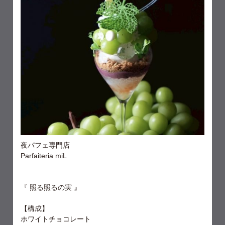
夜パフェ専門店
Parfaiteria miL
『 照る照るの実 』
【構成】
ホワイトチョコレート