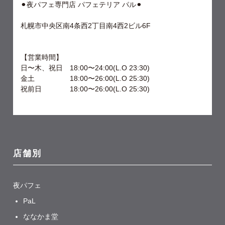
⚫︎夜パフェ専門店 パフェテリア パル⚫︎
札幌市中央区南4条西2丁目南4西2ビル6F
【営業時間】
日〜木、祝日 18:00〜24:00(L.O 23:30)
金土 18:00〜26:00(L.O 25:30)
祝前日 18:00〜26:00(L.O 25:30)
店舗別
夜パフェ
PaL
ななかま堂