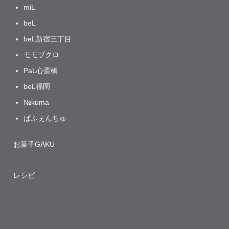
miL
beL
beL新宿三丁目
モモブクロ
PaL心斎橋
beL福岡
№kuma
ぱふぇんちゅ
お菓子GAKU
レシピ