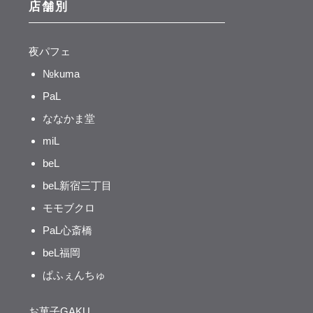
店舗別
夜パフェ
№kuma
PaL
ななかま堂
miL
beL
beL新宿三丁目
モモブクロ
PaL心斎橋
beL福岡
ぱふぇんちゅ
お菓子GAKU