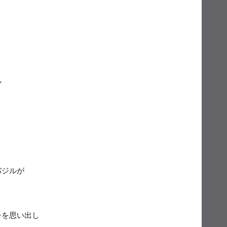
ル
バジルが
チを思い出し