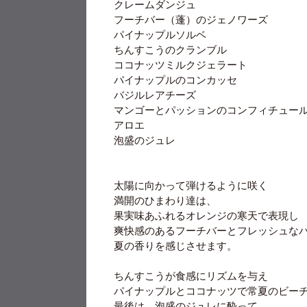
クレームダンジュ
フーチバー（蓬）のジェノワーズ
パイナップルソルベ
ちんすこうのクランブル
ココナッツミルクジェラート
パイナップルのコンカッセ
バジルレアチーズ
マンゴーとパッションのコンフィチュー
アロエ
泡盛のジュレ
太陽に向かって弾けるように咲く
満開のひまわり達は、
果実味あふれるオレンジの寒天で表現し
爽快感のあるフーチバーとフレッシュな
夏の香りを感じさせます。
ちんすこうが食感にリズムを与え
パイナップルとココナッツで常夏のビー
最後は、泡盛のジュレに酔って…