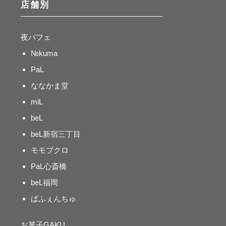
店舗別
夜パフェ
№kuma
PaL
ななかま堂
miL
beL
beL新宿三丁目
モモブクロ
PaL心斎橋
beL福岡
ぱふぇんちゅ
お菓子GAKU