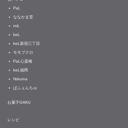
PaL
ななかま堂
miL
beL
beL新宿三丁目
モモブクロ
PaL心斎橋
beL福岡
№kuma
ぱふぇんちゅ
お菓子GAKU
レシピ