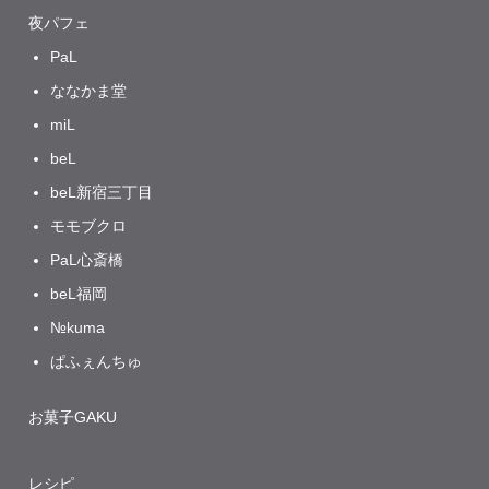
夜パフェ
PaL
ななかま堂
miL
beL
beL新宿三丁目
モモブクロ
PaL心斎橋
beL福岡
№kuma
ぱふぇんちゅ
お菓子GAKU
レシピ