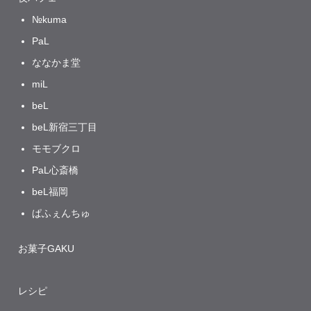
№kuma
PaL
ななかま堂
miL
beL
beL新宿三丁目
モモブクロ
PaL心斎橋
beL福岡
ぱふぇんちゅ
お菓子GAKU
レシピ