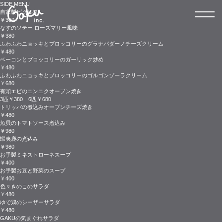
SIDE MENU
自家製ピクルス
￥380
なすのソテー ローズマリー風味
￥380
ふわふわニョッキとブロッコリーのグラナパダーノチーズクリーム
￥480
ベーコンとブロッコリーのガーリック炒め
￥480
ふわふわニョッキとブロッコリーのゴルゴンゾーラクリーム
￥680
有頭エビのニンニクオーブン焼き
3匹￥380 6匹￥680
トリッパの煮込みオーブンチーズ焼き
￥480
魚貝のトマトソース煮込み
￥980
蝦夷鹿の煮込み
￥980
お手製ミネストローネスープ
￥400
お手製お豆と野菜のスープ
￥400
色々きのこのサラダ
￥480
ゆで鶏のシーザーサラダ
￥480
GAKUの気まぐれサラダ